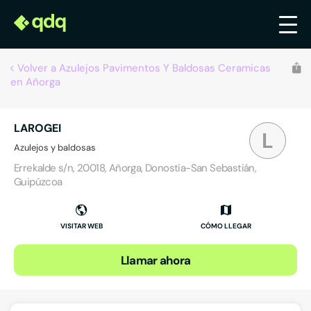
Volver a Azulejos Pavimentos Y Baldosas Ceramicas
en Añorga
LAROGEI
L
Azulejos y baldosas
Errekalde s/n, 20018, Añorga, Donostia-San Sebastián,
Guipúzcoa
VISITAR WEB
CÓMO LLEGAR
Llamar ahora