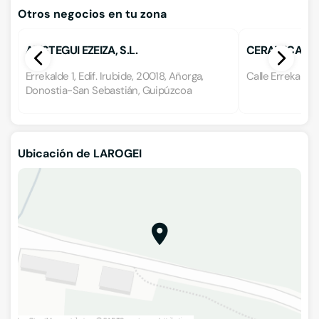
Otros negocios en tu zona
ARISTEGUI EZEIZA, S.L.
CERAMICAS 
Errekalde 1, Edif. Irubide, 20018, Añorga,
Calle Errekalde
Donostia-San Sebastián, Guipúzcoa
Ubicación de LAROGEI