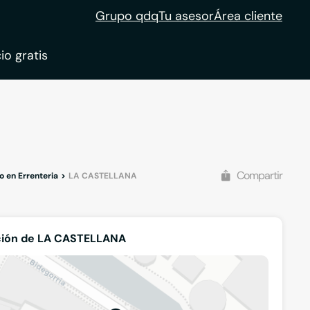
Grupo qdq
Tu asesor
Área cliente
io gratis
ble
tion
Compartir
o en Errenteria
LA CASTELLANA
ción de LA CASTELLANA