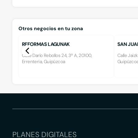
Otros negocios en tu zona
REFORMAS LAGUNAK
SAN JUA
Calle Darío Rebollos 24, 3º A, 20100,
Calle Jaizk
Errenteria, Guipúzcoa
Guipúzco
PLANES DIGITALES