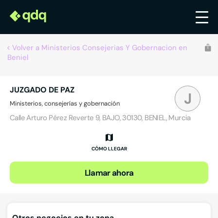
Volver a Ministerios Consejerias Y Gobernacion en
Beniel
JUZGADO DE PAZ
J
Ministerios, consejerías y gobernación
Calle Arturo Pérez Reverte 9, BAJO, 30130, BENIEL, Murcia
CÓMO LLEGAR
Llamar ahora
Otros negocios en tu zona