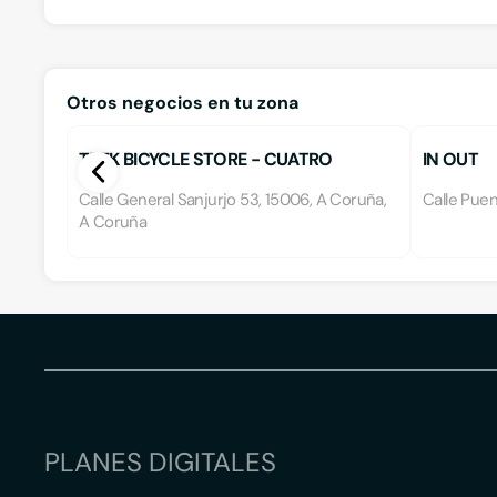
Otros negocios en tu zona
TREK BICYCLE STORE - CUATRO
IN OUT
CAMINOS
Calle General Sanjurjo 53, 15006, A Coruña,
Calle Pue
A Coruña
PLANES DIGITALES