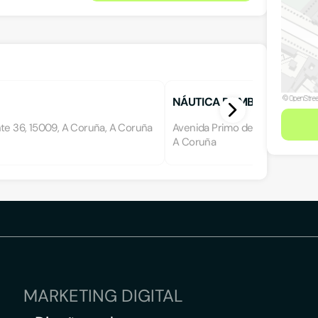
NÁUTICA POMBO
nte 36, 15009, A Coruña, A Coruña
Avenida Primo de Rivera 11, 150
A Coruña
MARKETING DIGITAL