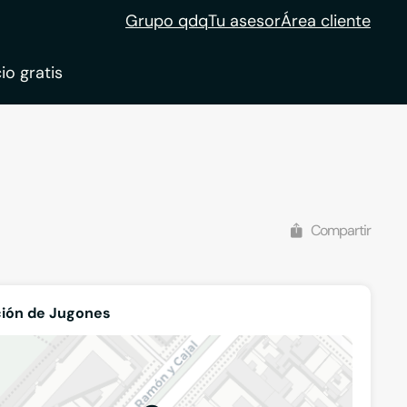
Grupo qdq
Tu asesor
Área cliente
io gratis
ble
tion
Compartir
ión de Jugones