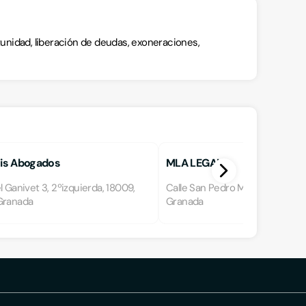
nidad, liberación de deudas, exoneraciones,
gis Abogados
MLA LEGAL
l Ganivet 3, 2ºizquierda, 18009,
Calle San Pedro Mártir 29, 1800
Granada
Granada