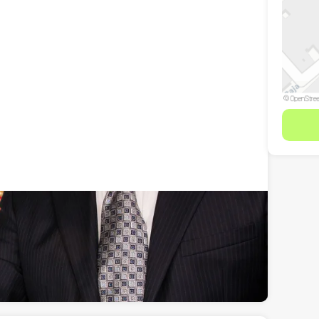
anada
Ver teléfono