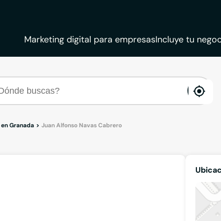
Marketing digital para empresas
Incluye tu negoc
ena
loca
 en Granada
Juan Alfonso Navas Cabrero
Ubicac