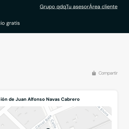
Grupo qdq
Tu asesor
Área cliente
io gratis
ble
tion
Compartir
ión de Juan Alfonso Navas Cabrero