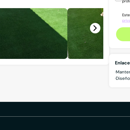
prot
Este
priv
Enlace
Manten
Diseño