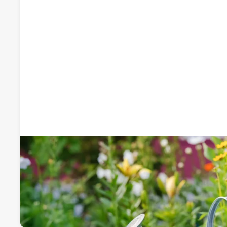
Recomendado por qdq
Jardiner Zamora
Diseño y mantenimiento de jardines
Av. Guardia Civil 27, 49700, Corrales, Zamora
Visitar web