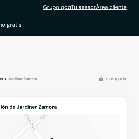
Grupo qdq
Tu asesor
Área cliente
io gratis
Compartir
es
Jardiner Zamora
ión de Jardiner Zamora