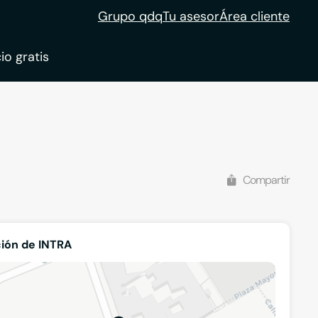
Grupo qdq
Tu asesor
Área cliente
io gratis
ble
tion
Compartir
ión de INTRA