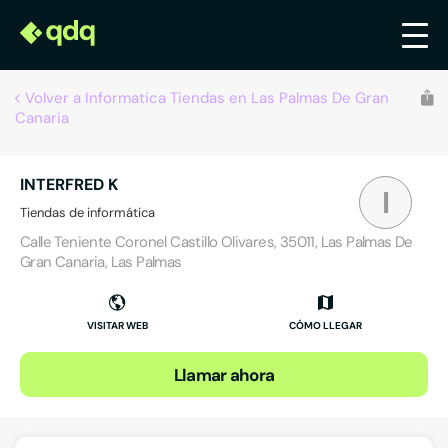
Volver a Informatica Tiendas en Las Palmas De Gran
Canaria
INTERFRED K
I
Tiendas de informática
Calle Teniente Coronel Castillo Olivares, 35011, Las Palmas De
Gran Canaria, Las Palmas
VISITAR WEB
CÓMO LLEGAR
Llamar ahora