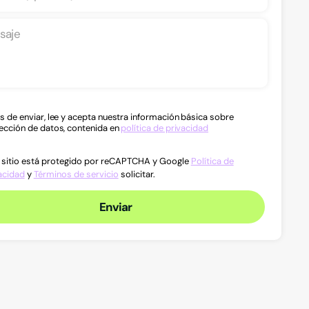
s de enviar, lee y acepta nuestra información básica sobre
ección de datos, contenida en
política de privacidad
 sitio está protegido por reCAPTCHA y Google
Política de
acidad
y
Términos de servicio
solicitar.
Enviar