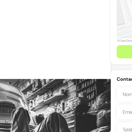
Contac
 47), 09007, Burgos, Burgos
Ver teléfono