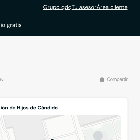
Grupo qdq
Tu asesor
Área cliente
io gratis
Compartir
do
ión de Hijos de Cándido