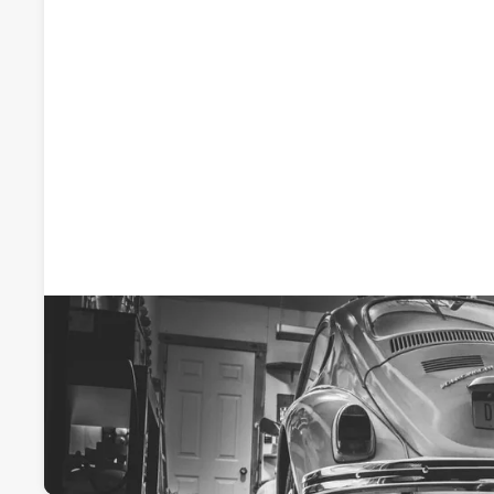
Recomendado por qdq
Hijos de Cándido
Talleres de chapa y pintura
Carretera Madrid-Irún 1, (Polígono Industrial Pentasa II nave
Visitar web