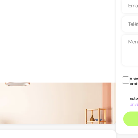
Ante
prot
Este
priv
Ver teléfono