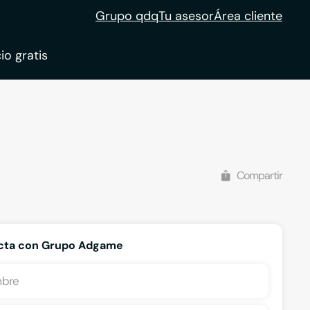
Grupo qdq
Tu asesor
Área cliente
io gratis
Compartir
cta con Grupo Adgame