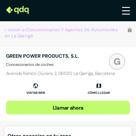
Volver a Concesionarios Y Agentes De Automoviles
en La Garriga
GREEN POWER PRODUCTS, S.L.
G
Concesionarios de coches
Avenida Ramón Ciurans 2, 08530, La Garriga, Barcelona
VISITAR WEB
CÓMO LLEGAR
Llamar ahora
Otros negocios en tu zona