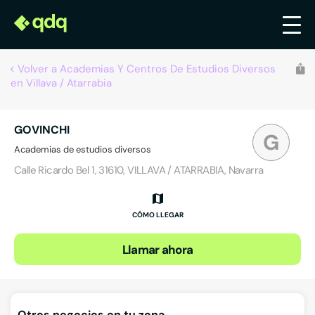
Volver a Academias Y Centros De Estudios Diversos
en Villava / Atarrabia
GOVINCHI
G
Academias de estudios diversos
Calle Ricardo Bel 1, 31610, VILLAVA / ATARRABIA, Navarra
CÓMO LLEGAR
Llamar ahora
Otros negocios en tu zona