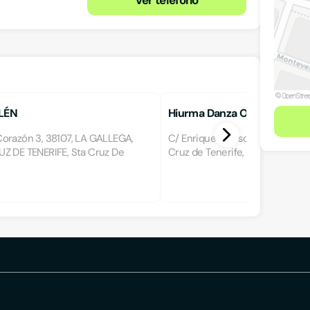
LÉN
Hiurma Danza Oriental
orazón 3, 38107, LA GALLEGA,
C/ Enrique Wolfson 19 -Bajo 2, 
Z DE TENERIFE, Sta Cruz De
Cruz de Tenerife, Santa Cruz de