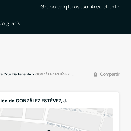
Grupo qdq
Tu asesor
Área cliente
io gratis
ble
tion
Compartir
a Cruz De Tenerife
GONZÁLEZ ESTÉVEZ, J.
ión de GONZÁLEZ ESTÉVEZ, J.