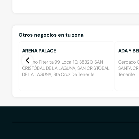
Otros negocios en tu zona
ARENA PALACE
ADA Y BE
Camino Piterita 99, Local 10, 38320, SAN
Cercado C
CRISTÓBAL DE LA LAGUNA, SAN CRISTÓBAL
SANTA CRU
DE LA LAGUNA, Sta Cruz De Tenerife
Tenerife