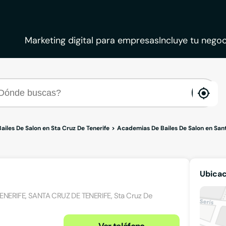
Marketing digital para empresas
Incluye tu negoc
ena
loca
iles De Salon en Sta Cruz De Tenerife
Academias De Bailes De Salon en Sant
Ubicac
ENERIFE, SANTA CRUZ DE TENERIFE, Sta Cruz De
Ver teléfono