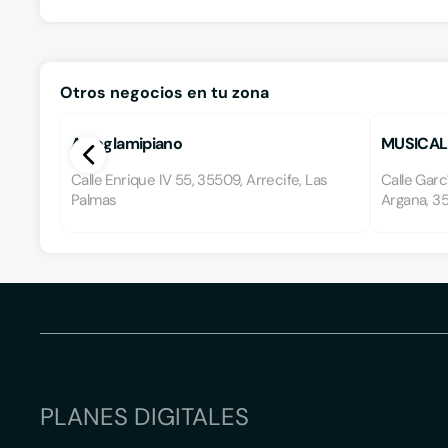
Otros negocios en tu zona
Arreglamipiano
MUSICAL
Calle Enrique IV 55, 35509, Arrecife, Las
Calle Gar
Palmas
Argana, 3
PLANES DIGITALES