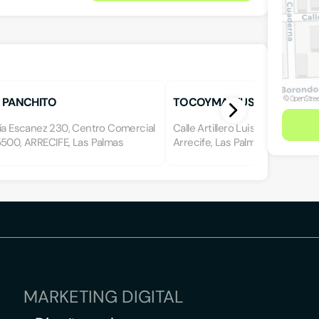
 PANCHITO
TOCOYMA MUSICAL, S.L.
cía Escanez 230, Centro Comercial
Calle Artillero Luis Tresguerras,
5500, ARRECIFE, Las Palmas
Arrecife, Las Palmas
MARKETING DIGITAL