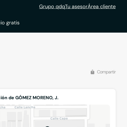
Grupo qdq
Tu asesor
Área cliente
io gratis
ble
tion
Compartir
ción de GÓMEZ MORENO, J.