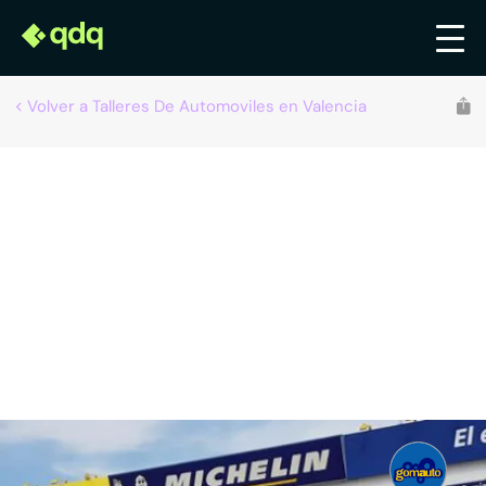
Volver a Talleres De Automoviles en Valencia
Gomauto
Talleres de automóviles