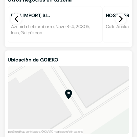
PULL IMPORT, S.L.
HOSTELERIA U
Avenida Letxumborro, Nave B-4, 20305,
Calle Anaka 42,
Irun, Guipúzcoa
Ubicación de GOIEKO