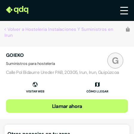
Volver a Hosteleria Instalaciones Y Suministros en
Irun
GOIEKO
G
Suministros para hostelería
Calle Pol Bidaurre Ureder PAB, 20305, Irun, Irun, Guipúzcoa
VISITAR WEB
CÓMO LLEGAR
Llamar ahora
Otros negocios en tu zona