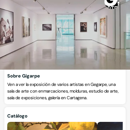
Gigarpe
Galerías de arte y Salas de exposiciones
Calle Jiménez de la Espada 7, 30205, Cartagena, Murcia
VISITAR WEB
CÓMO LLEGAR
ESCRÍBENOS
Llamar ahora
Sobre Gigarpe
Ven a ver la exposición de varios artistas en Gegarpe, una
sala de arte con enmarcaciones, molduras, estudio de arte,
sala de exposiciones, galería en Cartagena.
Catálogo