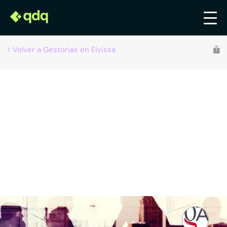
Volver a Gestorias en Eivissa
Recomendado por qdq
GESTORÍA CARDONA