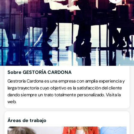
Gestorías
Calle Cataluña 27, 1º 1ª, 07800, Eivissa, Illes Balears
VISITAR WEB
CÓMO LLEGAR
ESCRÍBENOS
Llamar ahora
Sobre GESTORÍA CARDONA
Gestroría Cardona es una empresa con amplia experiencia y
larga trayectoria cuyo objetivo es la satisfacción del cliente
dando siempre un trato totalmente personalizado. Visita la
web.
Áreas de trabajo