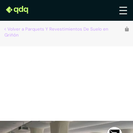
Volver a Parquets Y Revestimientos De Suelo en
Griñón
Frame System Floors