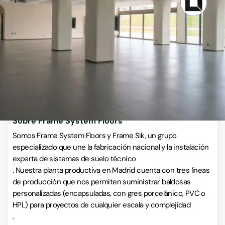
Parquets y revestimientos de suelo
Calle Gran Bretaña 11, 28971, Griñón, Madrid
VISITAR WEB
CÓMO LLEGAR
Llamar ahora
Sobre Frame System Floors
Somos Frame System Floors y Frame Sik, un grupo
especializado que une la fabricación nacional y la instalación
experta de sistemas de suelo técnico
. Nuestra planta productiva en Madrid cuenta con tres líneas
de producción que nos permiten suministrar baldosas
personalizadas (encapsuladas, con gres porcelánico, PVC o
HPL) para proyectos de cualquier escala y complejidad
.