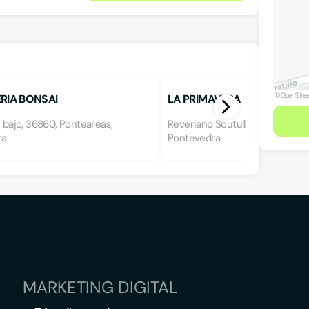
RIA BONSAI
LA PRIMAVERA
, bajo, 36860, Ponteareas,
Reveriano Soutullo 17, 36860, P
ra
Pontevedra
MARKETING DIGITAL