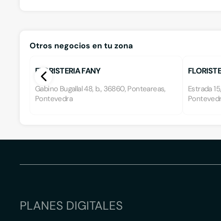
Otros negocios en tu zona
FLORISTERIA FANY
FLORISTE
Gabino Bugallal 48, b., 36860, Ponteareas,
Estrada 15
Pontevedra
Ponteved
PLANES DIGITALES