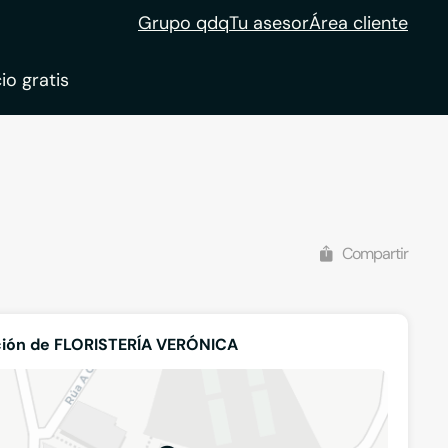
Grupo qdq
Tu asesor
Área cliente
io gratis
ble
tion
Compartir
ción de FLORISTERÍA VERÓNICA