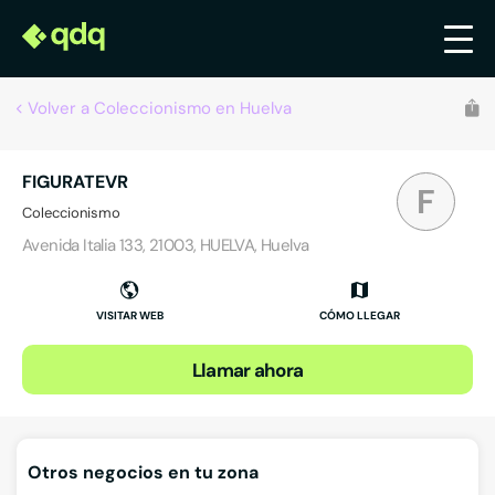
Volver a Coleccionismo en Huelva
FIGURATEVR
F
Coleccionismo
Avenida Italia 133, 21003, HUELVA, Huelva
VISITAR WEB
CÓMO LLEGAR
Llamar ahora
Otros negocios en tu zona