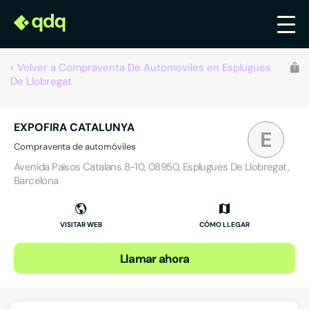
Volver a Compraventa De Automoviles en Esplugues
De Llobregat
EXPOFIRA CATALUNYA
E
Compraventa de automóviles
Avenida Països Catalans 8-10, 08950, Esplugues De Llobregat,
Barcelona
VISITAR WEB
CÓMO LLEGAR
Llamar ahora