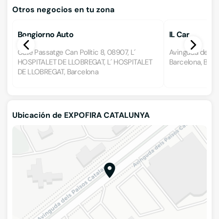
Otros negocios en tu zona
Bongiorno Auto
IL Car
Calle Passatge Can Polític 8, 08907, L´
Avinguda de Rio
HOSPITALET DE LLOBREGAT, L´ HOSPITALET
Barcelona, Barc
DE LLOBREGAT, Barcelona
Ubicación de EXPOFIRA CATALUNYA