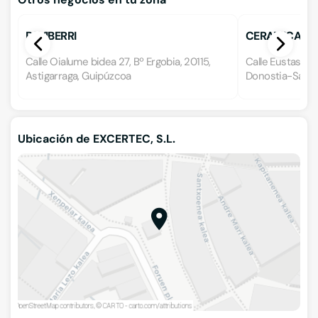
PAVIBERRI
CERAMICAS 
Calle Oialume bidea 27, Bº Ergobia, 20115,
Calle Eustasio A
Astigarraga, Guipúzcoa
Donostia-San S
Ubicación de EXCERTEC, S.L.