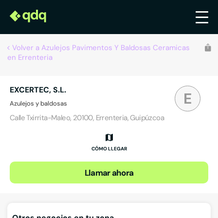
Volver a Azulejos Pavimentos Y Baldosas Ceramicas
en Errenteria
EXCERTEC, S.L.
E
Azulejos y baldosas
Calle Txirrita-Maleo, 20100, Errenteria, Guipúzcoa
CÓMO LLEGAR
Llamar ahora
Otros negocios en tu zona