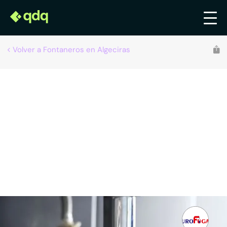
Volver a Fontaneros en Algeciras
Eurofugas
Fontaneros