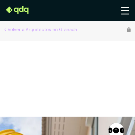
Volver a Arquitectos en Granada
Estudio de arquitectura e ingeniería
Arquitectos