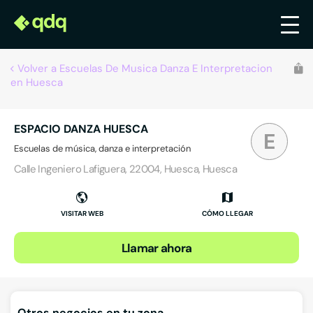
Volver a Escuelas De Musica Danza E Interpretacion
en Huesca
ESPACIO DANZA HUESCA
E
Escuelas de música, danza e interpretación
Calle Ingeniero Lafiguera, 22004, Huesca, Huesca
VISITAR WEB
CÓMO LLEGAR
Llamar ahora
Otros negocios en tu zona