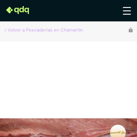
Volver a Pescaderias en Chamartín
Ernesto Prieto
Pescaderías