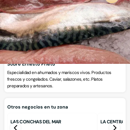
C/ Bolivia 9, 28016, Madrid, CHAMARTIN, MADRID
VISITAR WEB
CÓMO LLEGAR
Llamar ahora
Sobre Ernesto Prieto
Especialidad en ahumados y mariscos vivos. Productos
frescos y congelados. Caviar, salazones, etc. Platos
preparados y artesanos.
Otros negocios en tu zona
LAS CONCHAS DEL MAR
LA CENTRAL 
PESCADERIA Y