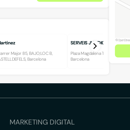
Martinez
SERVEIS JURIDICS DEL BAIX
Carrer Major 85, BAJO;LOC B,
Plaza Magdalena Trias 7, 08850,
STELLDEFELS, Barcelona
Barcelona
MARKETING DIGITAL