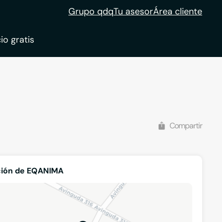
Grupo qdq
Tu asesor
Área cliente
io gratis
ble
tion
Compartir
ción de EQANIMA