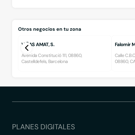
Otros negocios en tu zona
VIÑAS AMAT, S.
Falomir 
Avenida Constitució 111, 08860,
Calle C.B.
Castelldefels, Barcelona
08860, CA
PLANES DIGITALES