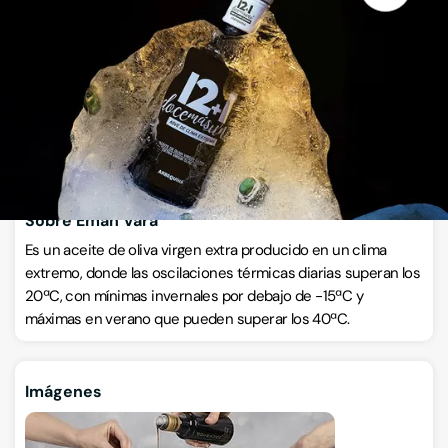
Calle Constitución 29, 47210, Ataquines, Valladolid
VISITAR WEB
CÓMO LLEGAR
ESCRÍBENOS
Llamar ahora
Sobre Eman Vara
Es un aceite de oliva virgen extra producido en un clima
extremo, donde las oscilaciones térmicas diarias superan los
20ªC, con mínimas invernales por debajo de -15ªC y
máximas en verano que pueden superar los 40ªC.
Imágenes