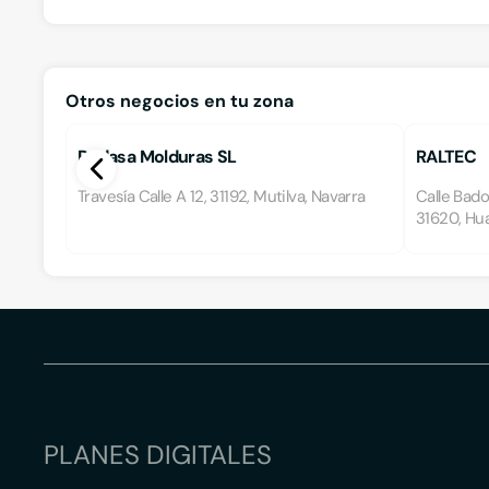
Otros negocios en tu zona
Rodasa Molduras SL
RALTEC
Travesía Calle A 12, 31192, Mutilva, Navarra
Calle Bados
31620, Hua
PLANES DIGITALES