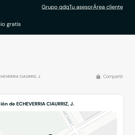
Grupo qdq
Tu asesor
Área cliente
io gratis
ble
tion
Compartir
HEVERRIA CIAURRIZ, J.
ión de ECHEVERRIA CIAURRIZ, J.