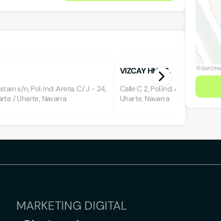
VIZCAY HNOS.
tain s/n, Pol. Ind. Areta, C/ J - 24,
Calle C 2, Pol.ind. Areta, 31620, 
rte / Uharte, Navarra
Uharte, Navarra
MARKETING DIGITAL