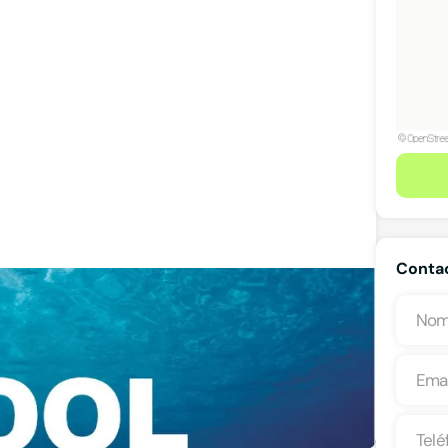
Contac
 La Rioja
Ver teléfono