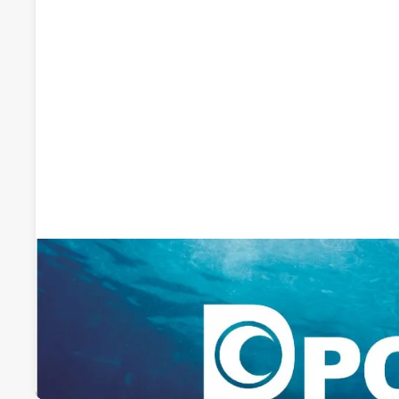
Recomendado por qdq
Diasa Industrial
Tratamiento de aguas
Pol. ind. Azucarera s/n, Apdo. 51, 26500, Calahorra, Calahorra,
Visitar web