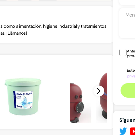
 como alimentación, higiene industrial y tratamientos
as. ¡Llámanos!
Ante
prot
Este
priv
Sígue