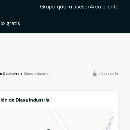
Grupo qdq
Tu asesor
Área cliente
io gratis
Compartir
n Calahorra
Diasa Industrial
ión de Diasa Industrial