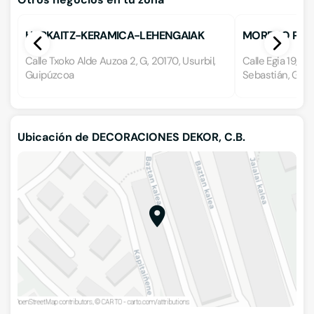
HARKAITZ-KERAMICA-LEHENGAIAK
MORENO POL, 
Calle Txoko Alde Auzoa 2, G, 20170, Usurbil,
Calle Egia 19, 2
Guipúzcoa
Sebastián, Gui
Ubicación de DECORACIONES DEKOR, C.B.