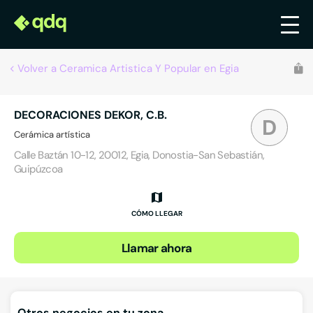
Volver a Ceramica Artistica Y Popular en Egia
DECORACIONES DEKOR, C.B.
D
Cerámica artística
Calle Baztán 10-12, 20012, Egia, Donostia-San Sebastián,
Guipúzcoa
CÓMO LLEGAR
Llamar ahora
Otros negocios en tu zona