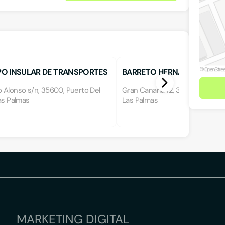
O INSULAR DE TRANSPORTES
BARRETO HERNANDEZ, J.
 Alonso s/n, 35600, Puerto Del
Gran Canaria 12, 35600, Puerto 
as Palmas
Las Palmas
MARKETING DIGITAL