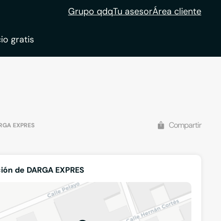
Grupo qdq
Tu asesor
Área cliente
io gratis
ble
tion
Compartir
RGA EXPRES
ción de DARGA EXPRES