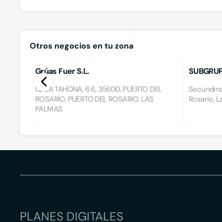
Otros negocios en tu zona
Grúas Fuer S.L.
SUBGRUP
LIGEROS
C/ LA TAHONA, 6 6, 35600, PUERTO DEL
Secundino
ROSARIO, PUERTO DEL ROSARIO, LAS
Rosario, L
PALMAS
PLANES DIGITALES