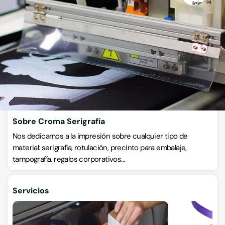
Serigrafía
Luanco 7, Bajo, 33207, Gijon, Gijón, Asturias
VISITAR WEB
CÓMO LLEGAR
ESCRÍBENOS
Llamar ahora
Sobre Croma Serigrafía
Nos dedicamos a la impresión sobre cualquier tipo de
material: serigrafía, rotulación, precinto para embalaje,
tampografía, regalos corporativos...
Servicios