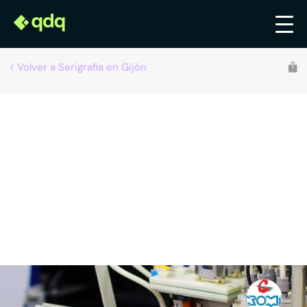
Volver a Serigrafia en Gijón
Recomendado por qdq
Croma Serigrafía