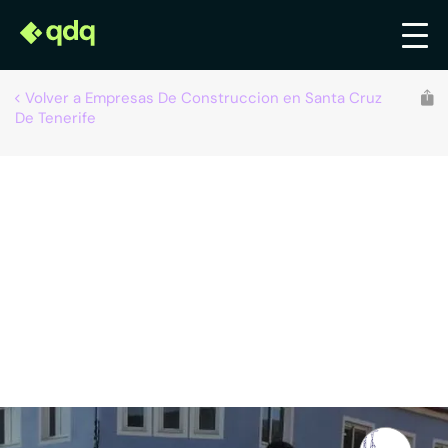
Volver a Empresas De Construccion en Santa Cruz
De Tenerife
Recomendado por qdq