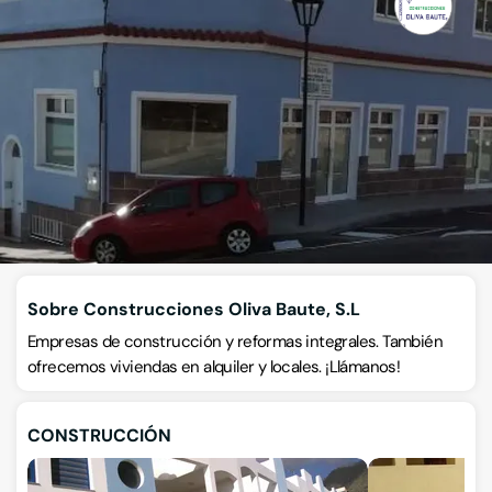
Construcciones Oliva Baute, S.L
Empresas de construcción
Calle las Vichas 6, 38530, Candelaria, Candelaria, Santa Cruz de
Tenerife
VISITAR WEB
CÓMO LLEGAR
ESCRÍBENOS
Llamar ahora
Sobre Construcciones Oliva Baute, S.L
Empresas de construcción y reformas integrales. También
ofrecemos viviendas en alquiler y locales. ¡Llámanos!
CONSTRUCCIÓN