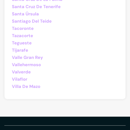
Santa Cruz De Tenerife
Santa Úrsula
Santiago Del Teide
Tacoronte
Tazacorte
Tegueste
Tijarafe
Valle Gran Rey
Vallehermoso
Valverde
Vilaflor
Villa De Mazo