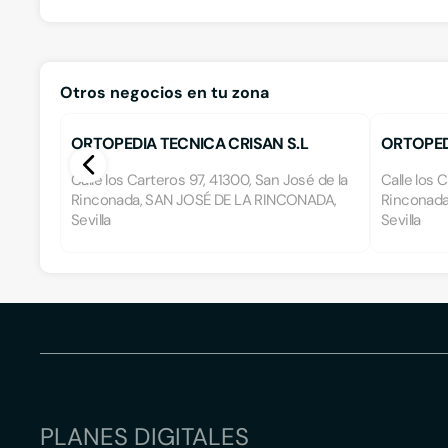
Otros negocios en tu zona
ORTOPEDIA TECNICA CRISAN S.L
ORTOPED
Calle los Carteros 97, 41300, San José de la
Calle los 
Rinconada, SAN JOSÉ DE LA RINCONADA,
Rinconada
Sevilla
Sevilla
PLANES DIGITALES