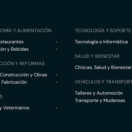
OMÍA Y ALIMENTACIÓN
TECNOLOGÍA Y SOPORTE 
estaurantes
›
Tecnología e Informática
ión y Bebidas
›
SALUD Y BIENESTAR
CCIÓN Y REFORMAS
Clínicas, Salud y Bienestar
 Construcción y Obras
›
VEHÍCULOS Y TRANSPOR
y Fabricación
›
Talleres y Automoción
S
Transporte y Mudanzas
 Veterinarios
›