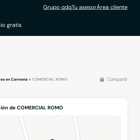
Grupo qdq
Tu asesor
Área cliente
io gratis
ble
tion
Compartir
tros en Carmona
COMERCIAL ROMO
ción de COMERCIAL ROMO