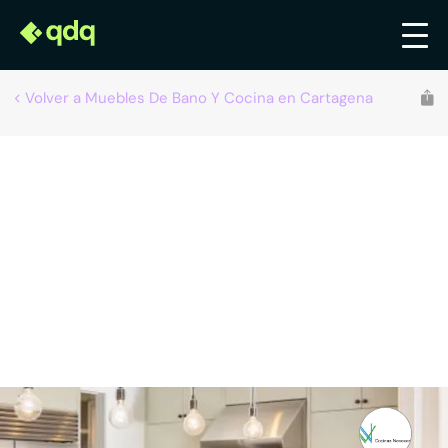
Volver a Muebles De Bano Y Cocina en Cartagena
Recomendado por qdq
Cocinas Novocor