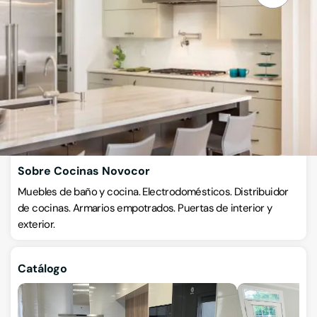
Muebles de baño y cocina
Calle Juan Fernandez s/n, 30204, Cartagena, Murcia
VISITAR WEB
CÓMO LLEGAR
ESCRÍBENOS
Llamar ahora
Sobre Cocinas Novocor
Muebles de baño y cocina. Electrodomésticos. Distribuidor
de cocinas. Armarios empotrados. Puertas de interior y
exterior.
Catálogo