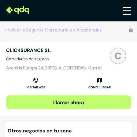
Volver a Seguros Correduria en Alcobendas
CLICKSURANCE SL.
C
Corredurías de seguros
Avenida Europa 24, 28108, ALCOBENDAS, Madrid
VISITAR WEB
CÓMO LLEGAR
Llamar ahora
Otros negocios en tu zona