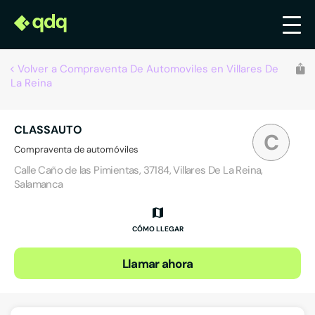
Volver a Compraventa De Automoviles en Villares De
La Reina
CLASSAUTO
C
Compraventa de automóviles
Calle Caño de las Pimientas, 37184, Villares De La Reina,
Salamanca
CÓMO LLEGAR
Llamar ahora