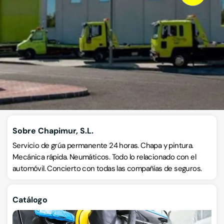
Talleres de chapa y pintura
Pol. ind. La Capellanía 2ª fase manz. 1 - C/ España, 1, 30600,
Archena, Murcia
VISITAR WEB
CÓMO LLEGAR
ESCRÍBENOS
Llamar ahora
Sobre Chapimur, S.L.
Servicio de grúa permanente 24 horas. Chapa y pintura.
Mecánica rápida. Neumáticos. Todo lo relacionado con el
automóvil. Concierto con todas las compañías de seguros.
Catálogo