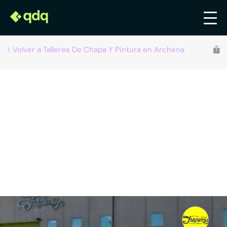
Volver a Talleres De Chapa Y Pintura en Archena
Recomendado por qdq
Chapimur, S.L.