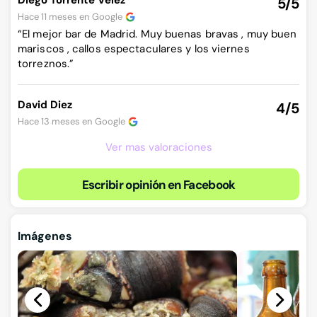
Diego Torrente Vélez
5/5
Hace 11 meses en
Google
“El mejor bar de Madrid. Muy buenas bravas , muy buen
mariscos , callos espectaculares y los viernes
torreznos.”
David Diez
4/5
Hace 13 meses en
Google
Ver mas valoraciones
Escribir opinión en Facebook
Imágenes