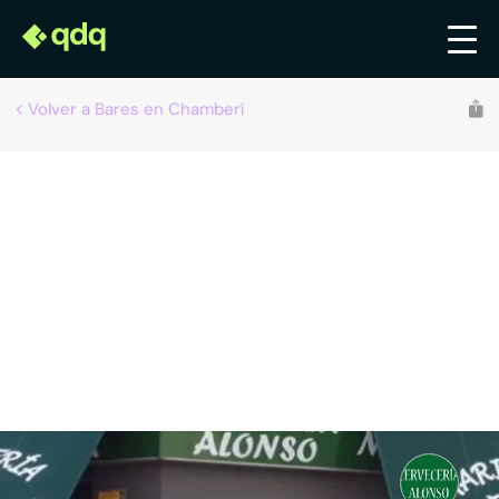
Volver a Bares en Chamberí
Recomendado por qdq
Cervecería Alonso