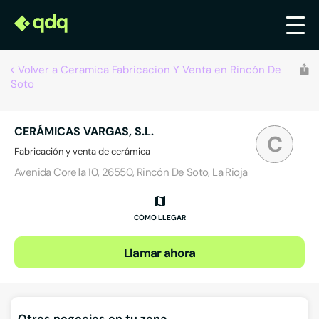
Volver a Ceramica Fabricacion Y Venta en Rincón De
Soto
CERÁMICAS VARGAS, S.L.
C
Fabricación y venta de cerámica
Avenida Corella 10, 26550, Rincón De Soto, La Rioja
CÓMO LLEGAR
Llamar ahora
Otros negocios en tu zona