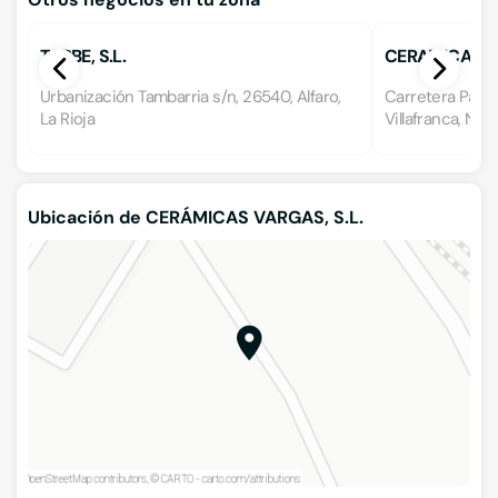
TARBE, S.L.
CERAMICAS VID
Urbanización Tambarria s/n, 26540, Alfaro,
Carretera Pamp
La Rioja
Villafranca, Nav
Ubicación de CERÁMICAS VARGAS, S.L.