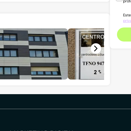
prot
Este
priv