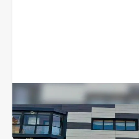
Recomendado por qdq
Centro de Estudios Rubio
Academias de Primaria, ESO y Bachillerato
C/ Severo Ochoa 6-2º A, 09007, Burgos, Burgos
Visitar web