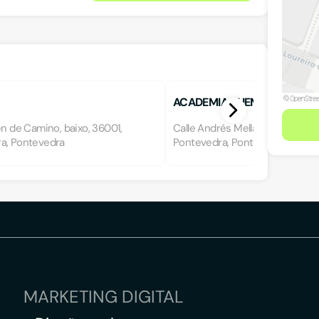
ACADEMIA THEMA
en de Camino, baixo, 36001,
Calle Andrés Mellado 2, 2º D, 36
a, Pontevedra
Pontevedra, Pontevedra
MARKETING DIGITAL