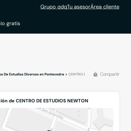
Grupo qdq
Tu asesor
Área cliente
io gratis
ble
tion
Compartir
s De Estudios Diversos en Pontevedra
CENTRO DE ESTUDIOS NEWTON
ción de CENTRO DE ESTUDIOS NEWTON