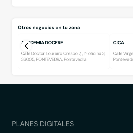
Otros negocios en tu zona
ACADEMIA DOCERE
CICA
Calle Doctor Loureiro Crespo 7, , 1º oficina 3,
Calle Virg
36005, PONTEVEDRA, Pontevedra
Pontevedr
PLANES DIGITALES