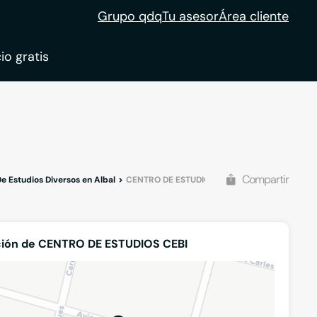
Grupo qdq
Tu asesor
Área cliente
io gratis
ble
tion
Compartir
 Estudios Diversos en Albal
CENTRO DE ESTUDIOS CEBI
ción de CENTRO DE ESTUDIOS CEBI