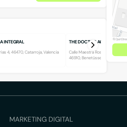
A INTEGRAL
THE DOCTOR ACADEMY
rias 4, 46470, Catarroja, Valencia
Calle Maestra Rosario Iroil 5, Ba
46910, Benetússer, Valencia
MARKETING DIGITAL