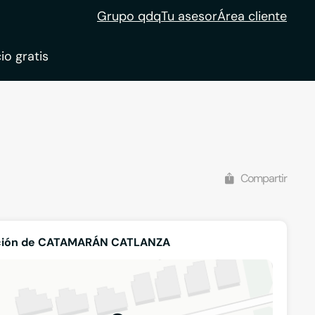
Grupo qdq
Tu asesor
Área cliente
io gratis
ble
tion
Compartir
ción de CATAMARÁN CATLANZA