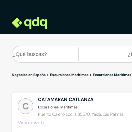
Negocios en España
Excursiones Maritimas
Excursiones Maritimas
CATAMARÁN CATLANZA
C
Excursiones marítimas
Puerto Calero Loc. 1, 35570, Yaiza, Las Palmas
Visitar web