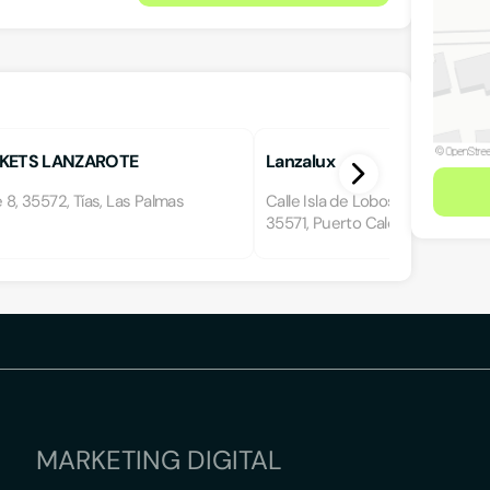
KETS LANZAROTE
Lanzalux
e 8, 35572, Tías, Las Palmas
Calle Isla de Lobos 34, Paseo de
35571, Puerto Calero, Yaiza, Las
MARKETING DIGITAL