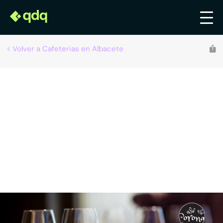
Volver a Cafeterias en Albacete
Recomendado por qdq
Cafetería Restaurante Coronas