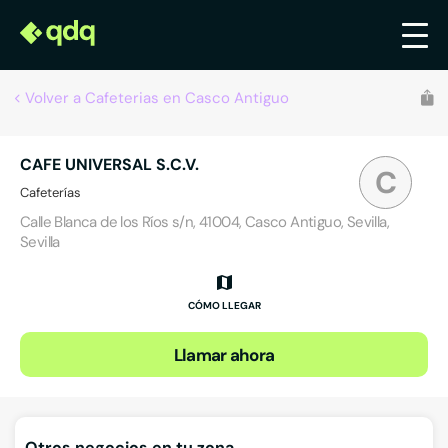
Volver a Cafeterias en Casco Antiguo
CAFE UNIVERSAL S.C.V.
C
Cafeterías
Calle Blanca de los Ríos s/n, 41004, Casco Antiguo, Sevilla,
Sevilla
CÓMO LLEGAR
Llamar ahora
Otros negocios en tu zona