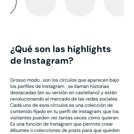
haz crecer tu negocio
Plan Contacto Activo >
Comparador de planes >
Plan Impulsa >
Elige el mejor plan para tu empresa
Plan Visibilidad >
Plan Integral >
Te puede interesar
¿Qué son las highlights
›
Reserva de cita
de Instagram?
›
Reserva de mesa
›
Publicidad en Google
›
ChatBot IA
Grosso modo
, son
los círculos que aparecen bajo
los perfiles de Instagram
; se llaman historias
destacadas (en su versión en castellano) y están
revolucionando el mercado de las redes sociales.
Cada uno de esos círculos es una colección de
contenido fijado en tu perfil de Instagram, que los
visitantes pueden ver tantas veces como quieran.
Es una función de
Instagram
que permite crear
álbumes o colecciones de posts para que queden