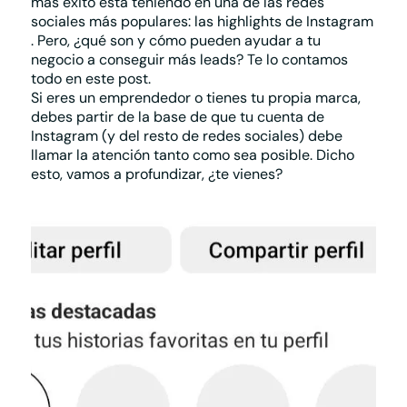
más éxito está teniendo en una de las redes
sociales más populares: las
highlights de Instagram
. Pero, ¿qué son y cómo pueden ayudar a tu
negocio a conseguir más leads? Te lo contamos
todo en este post.
Si eres un emprendedor o tienes tu propia marca,
debes partir de la base de que tu cuenta de
Instagram
(y del resto de redes sociales) debe
Plan Impulsa >
Plan Construye
llamar la atención tanto como sea posible. Dicho
esto, vamos a profundizar, ¿te vienes?
Tu negocio visible cuando lo
Redes Sociales >
busquen en Internet
Plan Avanza
Plan Visibilidad >
Redes Sociales >
Posiciona tu negocio para
que destaque en tu zona
Comparador de planes >
Plan Integral >
Elige el mejor plan para tu empresa
Fideliza y atrae nuevos clientes
con tu estrategia digital
Te puede interesar
Plan Contacto Activo >
Plan Desarrollo >
Convierte oportunidades y